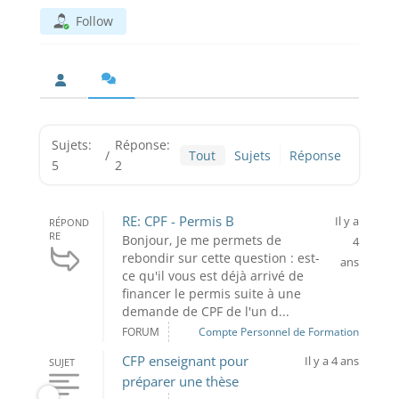
Follow
Sujets:
Réponse:
/
Tout
Sujets
Réponse
5
2
RE: CPF - Permis B
Il y a
RÉPOND
RE
Bonjour, Je me permets de
4
rebondir sur cette question : est-
ans
ce qu'il vous est déjà arrivé de
financer le permis suite à une
demande de CPF de l'un d...
FORUM
Compte Personnel de Formation
CFP enseignant pour
Il y a 4 ans
SUJET
préparer une thèse