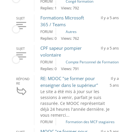
FORUM
Congé formation
Replies: 1
Views: 792
Formations Microsoft
Il y a 5 ans
SUJET
365 / Teams
FORUM
Autres
Replies: 0
Views: 762
CPF sapeur pompier
Il y a 5 ans
SUJET
volontaire
FORUM
Compte Personnel de Formation
Replies: 0
Views: 791
RE: MOOC "se former pour
Il y a
RÉPOND
RE
enseigner dans le supérieur"
5 ans
Le site a été mis à jour sur les
sessions à venir, parfait je suis
rassurée. Ce MOOC représentait
déjà 24 heures l'année dernière. Je
vous remerci...
FORUM
Formation des MCF stagiaires
MOOC "se former pour
Il y a 5 ans
SUJET