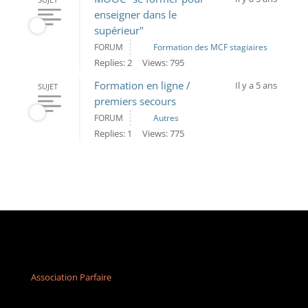
enseigner dans le
supérieur"
FORUM
Formation des MCF stagiaires
Replies: 2
Views: 795
Formation en ligne /
Il y a 5 ans
SUJET
premiers secours
FORUM
Autres
Replies: 1
Views: 775
Association Parfaire