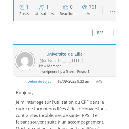
1
1
0
761
Posts
Utilisateurs
Reactions
Vu
RSS
Universite_de_Lille
(@universite_de_lille)
New Member
Inscription: Il y a 5 ans
Posts: 1
19/09/2023 9:33 am
[#48]
Début du sujet
Bonjour,
Je m'interroge sur l'utilisation du CPF dans le
cadre de formations liées à des reconversions
contraintes (problèmes de santé, RPS...) et
faisant souvent suite à un accompagnement.
Quelles sont vos pratiques en la matière ?