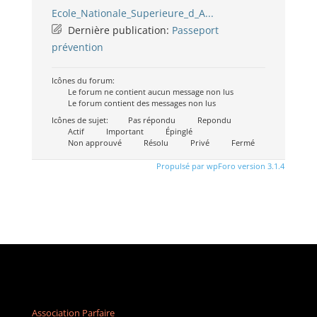
Ecole_Nationale_Superieure_d_A...
Dernière publication:
Passeport
prévention
Icônes du forum:
Le forum ne contient aucun message non lus
Le forum contient des messages non lus
Icônes de sujet:
Pas répondu
Repondu
Actif
Important
Épinglé
Non approuvé
Résolu
Privé
Fermé
Propulsé par wpForo version 3.1.4
Association Parfaire