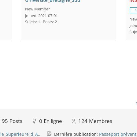
Universite_Bretagne_Sud
INS
New Member
A
Joined: 2021-07-01
New
Sujets: 1
Posts: 2
Join
Suje
95
Posts
0
En ligne
124
Membres
le_Superieure_d_A...
Dernière publication:
Passeport prévent