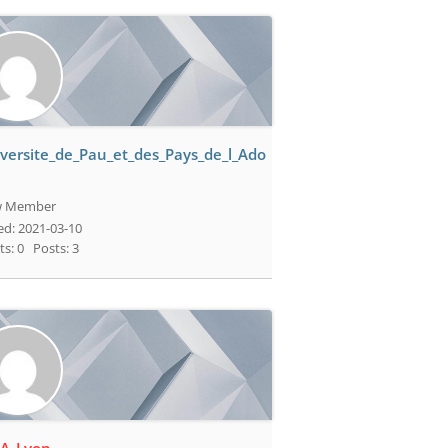
versite_de_Pau_et_des_Pays_de_l_Ado
 Member
ed: 2021-03-10
ts: 0
Posts: 3