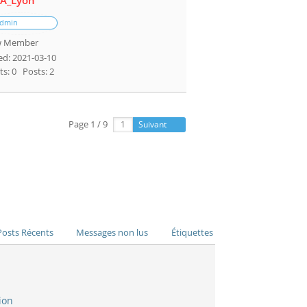
A_Lyon
dmin
 Member
ed: 2021-03-10
ts: 0
Posts: 2
Page 1 / 9
Suivant
Posts Récents
Messages non lus
Étiquettes
ion