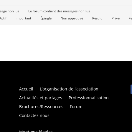
sage non lus
Le forum contient des messages non lus
Actif
Important
Épinglé
Non approuvé
Résolu
Privé
F
Accueil
L’organisation de l’association
Actualités et partages
Professionnalisation
Brochures/Ressources
Forum
Contactez nous
Mentions légales