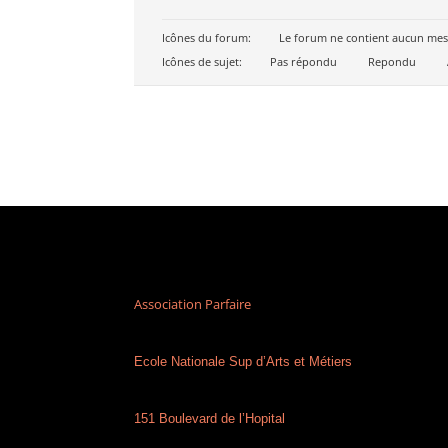
Icônes du forum:
Le forum ne contient aucun mes
Icônes de sujet:
Pas répondu
Repondu
Association Parfaire
Ecole Nationale Sup d’Arts et Métiers
151 Boulevard de l’Hopital