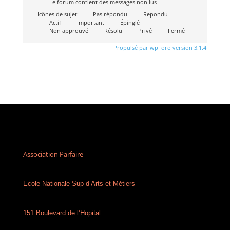
Le forum contient des messages non lus
Icônes de sujet:
Pas répondu
Repondu
Actif
Important
Épinglé
Non approuvé
Résolu
Privé
Fermé
Propulsé par wpForo version 3.1.4
Association Parfaire
Ecole Nationale Sup d’Arts et Métiers
151 Boulevard de l’Hopital