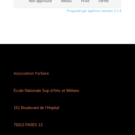
Non approuvé
Résolu
Privé
Fermé
Propulsé par wpForo version 3.1.4
Association Parfaire
Ecole Nationale Sup d’Arts et Métiers
151 Boulevard de l’Hopital
75013 PARIS 13