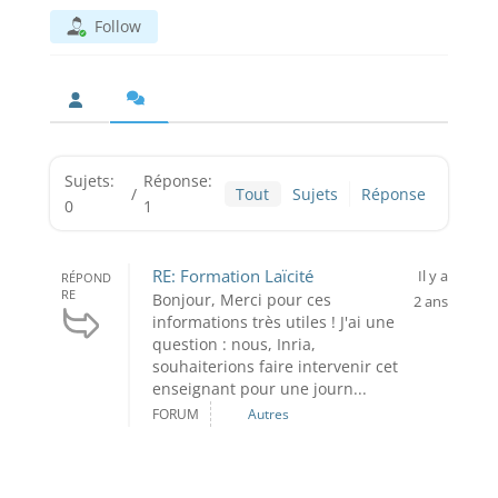
Follow
Sujets:
Réponse:
/
Tout
Sujets
Réponse
0
1
RE: Formation Laïcité
Il y a
RÉPOND
RE
Bonjour, Merci pour ces
2 ans
informations très utiles ! J'ai une
question : nous, Inria,
souhaiterions faire intervenir cet
enseignant pour une journ...
FORUM
Autres